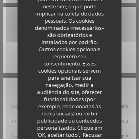
neste site, o que pode
implicar na coleta de dados
Informações gerais
pessoais. Os cookies
denominados «necessários»
Serviços
são obrigatórios e
Privatização, Esplanada
instalados por padrão.
Outros cookies opcionais
Métodos de pagamento
requerem seu
Pagamento móvel, Sem contato, Cheques, Ticket
Restaurante, Visa, Dinheiro, Cartão Azul
consentimento. Esses
cookies opcionais servem
para analisar sua
navegação, medir a
Horário de abertura
audiência do site, oferecer
funcionalidades (por
exemplo, relacionadas às
Segunda-feira
Fechado
redes sociais) ou exibir
Tiparothaï
publicidade ou conteúdos
Ter
-
Qui
12:00 - 14:00
19:00 - 22:00
•
personalizados. Clique em
'OK, aceitar tudo', 'Recusar
Sex
-
Sab
12:00 - 14:00
19:00 - 22:30 *
•