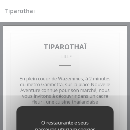
Painel de Gerenciamento de Cookies
Tiparothaï
TIPAROTHAÏ
-
LILLE
En plein coeur de Wazemmes, à 2 minutes
du métro Gambetta, sur la place Nouvelle
Aventure connue pour son marché, nous
vous invitons à découvrir dans un cadre
fleuri, une cuisine thaïlandaise
traditionnelle et authentique pleine de
subtilités, d'épices et de saveurs.
O restaurante e seus
parceiros utilizam cookies