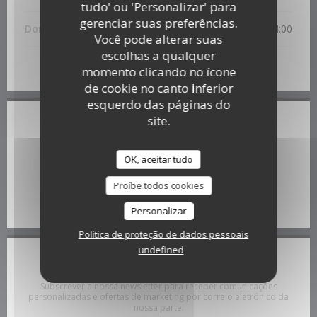
tudo' ou 'Personalizar' para
gerenciar suas preferências.
Domingo
12:00 - 14:00
Você pode alterar suas
escolhas a qualquer
* Reservas apenas
momento clicando no ícone
de cookie no canto inferior
esquerdo das páginas do
site.
Local
((abre numa nov
8 Place Nouvelle Aventure 59000 Lille
OK, aceitar tudo
06 76 21 65 66
Proíbe todos cookies
Facebook ((abre numa nova ja
Personalizar
Política de proteção de dados pessoais
undefined
Mantenha-se atualizado
*
Subscrever a nossa newsletter para receber comunicações
personalizadas e ofertas de marketing por correio eletrónico da
nossa parte.